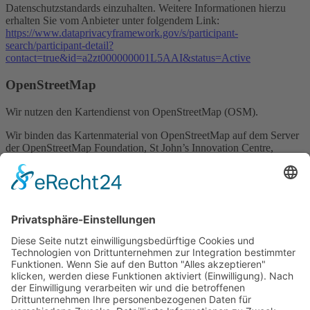
Datenschutzstandards einzuhalten. Weitere Informationen hierzu
erhalten Sie vom Anbieter unter folgendem Link:
https://www.dataprivacyframework.gov/s/participant-
search/participant-detail?
contact=true&id=a2zt000000001L5AAI&status=Active
OpenStreetMap
Wir nutzen den Kartendienst von OpenStreetMap (OSM).
Wir binden das Kartenmaterial von OpenStreetMap auf dem Server
der OpenStreetMap Foundation, St John’s Innovation Centre,
Cowley Road, Cambridge, CB4 0WS, Großbritannien, ein.
Großbritannien gilt als datenschutzrechtlich sicherer Drittstaat. Das
bedeutet, dass Großbritannien ein Datenschutzniveau aufweist, das
dem Datenschutzniveau in der Europäischen Union entspricht. Bei
der Nutzung der OpenStreetMap-Karten wird eine Verbindung zu
den Servern der OpenStreetMap-Foundation hergestellt. Dabei
können u. a. Ihre IP-Adresse und weitere Informationen über Ihr
Verhalten auf dieser Website an die OSMF weitergeleitet werden.
OpenStreetMap speichert hierzu unter Umständen Cookies in Ihrem
Browser oder setzt vergleichbare Wiedererkennungstechnologien
ein.
Die Nutzung von OpenStreetMap erfolgt im Interesse einer