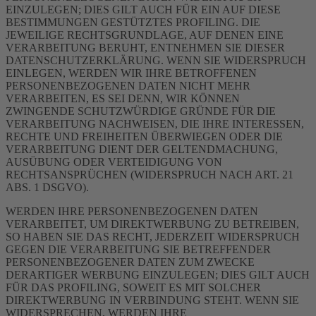
EINZULEGEN; DIES GILT AUCH FÜR EIN AUF DIESE
BESTIMMUNGEN GESTÜTZTES PROFILING. DIE
JEWEILIGE RECHTSGRUNDLAGE, AUF DENEN EINE
VERARBEITUNG BERUHT, ENTNEHMEN SIE DIESER
DATENSCHUTZERKLÄRUNG. WENN SIE WIDERSPRUCH
EINLEGEN, WERDEN WIR IHRE BETROFFENEN
PERSONENBEZOGENEN DATEN NICHT MEHR
VERARBEITEN, ES SEI DENN, WIR KÖNNEN
ZWINGENDE SCHUTZWÜRDIGE GRÜNDE FÜR DIE
VERARBEITUNG NACHWEISEN, DIE IHRE INTERESSEN,
RECHTE UND FREIHEITEN ÜBERWIEGEN ODER DIE
VERARBEITUNG DIENT DER GELTENDMACHUNG,
AUSÜBUNG ODER VERTEIDIGUNG VON
RECHTSANSPRÜCHEN (WIDERSPRUCH NACH ART. 21
ABS. 1 DSGVO).
WERDEN IHRE PERSONENBEZOGENEN DATEN
VERARBEITET, UM DIREKTWERBUNG ZU BETREIBEN,
SO HABEN SIE DAS RECHT, JEDERZEIT WIDERSPRUCH
GEGEN DIE VERARBEITUNG SIE BETREFFENDER
PERSONENBEZOGENER DATEN ZUM ZWECKE
DERARTIGER WERBUNG EINZULEGEN; DIES GILT AUCH
FÜR DAS PROFILING, SOWEIT ES MIT SOLCHER
DIREKTWERBUNG IN VERBINDUNG STEHT. WENN SIE
WIDERSPRECHEN, WERDEN IHRE